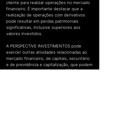
cliente para realizar operações no mercado
financeiro. É importante destacar que a
realização de operações com derivativos
pode resultar em perdas patrimoniais
significativas, inclusive superiores aos
valores investidos.
A PERSPECTIVE INVESTIMENTOS pode
exercer outras atividades relacionadas ao
mercado financeiro, de capitais, securitário
e de previdência e capitalização, que podem
ou não ser em parceria com o BTG Pactual
ou outras instituições, e que podem ou não
ser realizadas pela mesma pessoa jurídica da
assessoria. Especificamente em relação às
atividades de gestão, consultoria e análise
de valores mobiliários, estas podem ser
desempenhadas por empresas do grupo,
mas nunca pela própria assessoria de
investimentos, considerando que são
atividades conflitantes e que exigem
segregação.