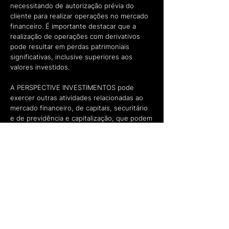
necessitando de autorização prévia do
cliente para realizar operações no mercado
financeiro. É importante destacar que a
realização de operações com derivativos
pode resultar em perdas patrimoniais
significativas, inclusive superiores aos
valores investidos.
A PERSPECTIVE INVESTIMENTOS pode
exercer outras atividades relacionadas ao
mercado financeiro, de capitais, securitário
e de previdência e capitalização, que podem
ou não ser em parceria com o BTG Pactual
ou outras instituições, e que podem ou não
ser realizadas pela mesma pessoa jurídica da
assessoria. Especificamente em relação às
atividades de gestão, consultoria e análise
de valores mobiliários, estas podem ser
desempenhadas por empresas do grupo,
mas nunca pela própria assessoria de
investimentos, considerando que são
atividades conflitantes e que exigem