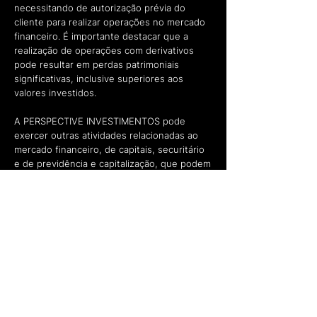
necessitando de autorização prévia do
cliente para realizar operações no mercado
financeiro. É importante destacar que a
realização de operações com derivativos
pode resultar em perdas patrimoniais
significativas, inclusive superiores aos
valores investidos.
A PERSPECTIVE INVESTIMENTOS pode
exercer outras atividades relacionadas ao
mercado financeiro, de capitais, securitário
e de previdência e capitalização, que podem
ou não ser em parceria com o BTG Pactual
ou outras instituições, e que podem ou não
ser realizadas pela mesma pessoa jurídica da
assessoria. Especificamente em relação às
atividades de gestão, consultoria e análise
de valores mobiliários, estas podem ser
desempenhadas por empresas do grupo,
mas nunca pela própria assessoria de
investimentos, considerando que são
atividades conflitantes e que exigem