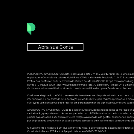
Abra sua Conta
PERSPECTIVE INVESTIMENTOS LTDA, inscrita sob o CNPJ nº 14.753.947/0001-88, é uma empre
registrada na Comissão de Valores Mobiliários (CVM), na forma da Resolução CVM 178. Atua
Pactual S/A, conforme pode ser verificado através do site da ANCORD (
https://www.ancord.org
Banco BTG Pactual S/A (
https://www.sejabtg.com/seja-btg).
O Banco BTG Pactual S/A é uma insti
de títulos e valores mobiliários, atuando como intermediário das operações de seus clientes.
Conforme a legislação da CVM, o assessor de investimentos não pode administrar ou gerir o 
intermediário e necessitando de autorização prévia do cliente para realizar operações no merc
operações com derivativos pode resultar em perdas patrimoniais significativas, inclusive superi
A PERSPECTIVE INVESTIMENTOS pode exercer outras atividades relacionadas ao mercado financei
capitalização, que podem ou não ser em parceria com o BTG Pactual ou outras instituições, e
jurídica da assessoria. Especificamente em relação às atividades de gestão, consultoria e aná
por empresas do grupo, mas nunca pela própria assessoria de investimentos, considerando qu
O investimento em ações é um investimento de risco, e a rentabilidade passada não é garantia d
Ouvidoria do Banco BTG Pactual S/A pelo telefone nº 0800-722-0048.