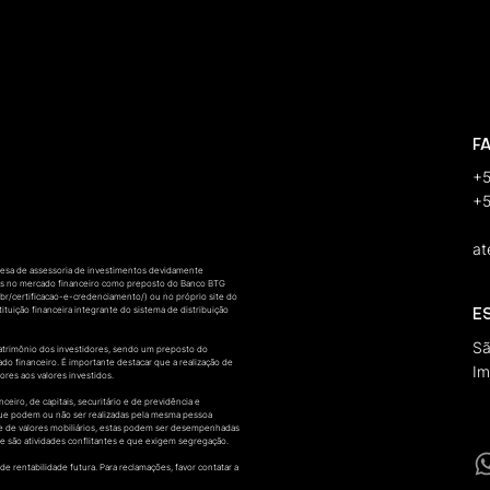
F
+5
+5
at
sa de assessoria de investimentos devidamente
mos no mercado financeiro como preposto do Banco BTG
.br/certificacao-e-credenciamento/)
ou no próprio site do
tuição financeira integrante do sistema de distribuição
E
Sã
patrimônio dos investidores, sendo um preposto do
ado financeiro. É importante destacar que a realização de
Im
ores aos valores investidos.
ro, de capitais, securitário e de previdência e
 que podem ou não ser realizadas pela mesma pessoa
lise de valores mobiliários, estas podem ser desempenhadas
e são atividades conflitantes e que exigem segregação.
e rentabilidade futura. Para reclamações, favor contatar a