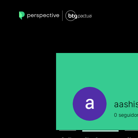
aashi
0
seguido