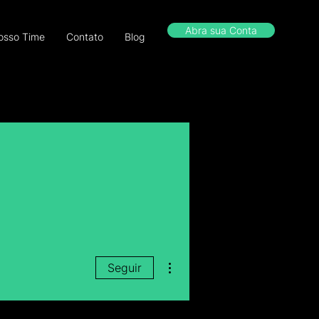
Abra sua Conta
osso Time
Contato
Blog
Mais ações
Seguir