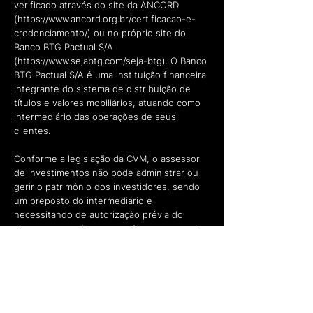
verificado através do site da ANCORD
(
https://www.ancord.org.br/certificacao-e-
credenciamento/)
ou no próprio site do
Banco BTG Pactual S/A
(
https://www.sejabtg.com/seja-btg).
O Banco
BTG Pactual S/A é uma instituição financeira
integrante do sistema de distribuição de
títulos e valores mobiliários, atuando como
intermediário das operações de seus
clientes.
Conforme a legislação da CVM, o assessor
de investimentos não pode administrar ou
gerir o patrimônio dos investidores, sendo
um preposto do intermediário e
necessitando de autorização prévia do
cliente para realizar operações no mercado
financeiro. É importante destacar que a
realização de operações com derivativos
pode resultar em perdas patrimoniais
significativas, inclusive superiores aos
valores investidos.