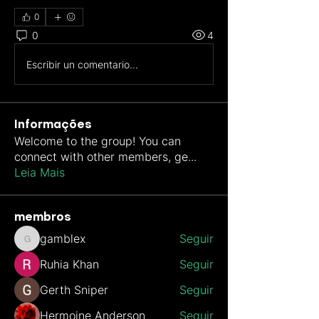
0
0
4
Escribir un comentario...
Informações
Welcome to the group! You can
connect with other members, ge
...
Leia Mais
membros
gamblex
Seguir
gamblex
Ruhia Khan
Seguir
Gerth Sniper
Seguir
Hermoine Anderson
Seguir