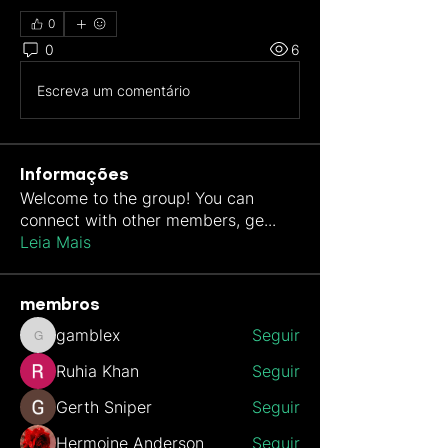
0
0
6
Escreva um comentário
Informações
Welcome to the group! You can
connect with other members, ge
...
Leia Mais
membros
gamblex
Seguir
gamblex
Ruhia Khan
Seguir
Gerth Sniper
Seguir
Hermoine Anderson
Seguir