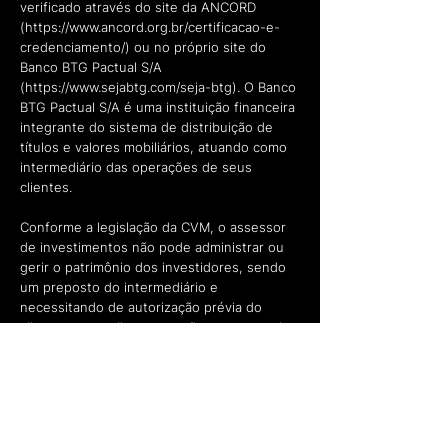
verificado através do site da ANCORD
(
https://www.ancord.org.br/certificacao-e-
credenciamento/)
ou no próprio site do
Banco BTG Pactual S/A
(
https://www.sejabtg.com/seja-btg).
O Banco
BTG Pactual S/A é uma instituição financeira
integrante do sistema de distribuição de
títulos e valores mobiliários, atuando como
intermediário das operações de seus
clientes.
Conforme a legislação da CVM, o assessor
de investimentos não pode administrar ou
gerir o patrimônio dos investidores, sendo
um preposto do intermediário e
necessitando de autorização prévia do
cliente para realizar operações no mercado
financeiro. É importante destacar que a
realização de operações com derivativos
pode resultar em perdas patrimoniais
significativas, inclusive superiores aos
valores investidos.