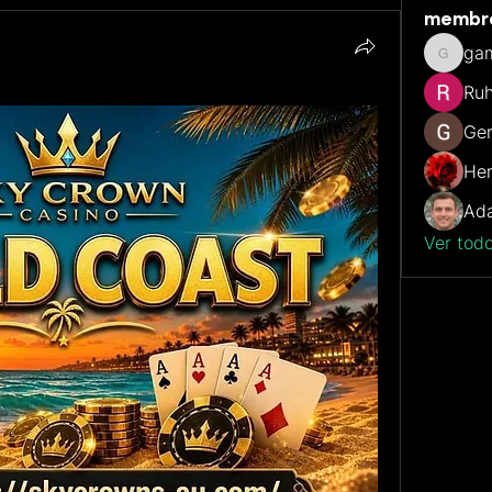
membr
ga
gamble
Ruh
Ger
He
Ada
Ver tod