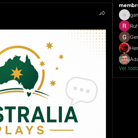
membr
ga
gamble
Ruh
Ger
He
Ada
Ver tod