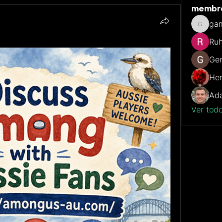
membr
ga
gamble
Ruh
Ger
He
Ada
Ver tod