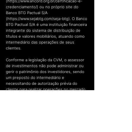
(
https://www.ancord.org.br/certificacao-e-
credenciamento/)
ou no próprio site do
Banco BTG Pactual S/A
(
https://www.sejabtg.com/seja-btg).
O Banco
BTG Pactual S/A é uma instituição financeira
integrante do sistema de distribuição de
títulos e valores mobiliários, atuando como
intermediário das operações de seus
clientes.
Conforme a legislação da CVM, o assessor
de investimentos não pode administrar ou
gerir o patrimônio dos investidores, sendo
um preposto do intermediário e
necessitando de autorização prévia do
cliente para realizar operações no mercado
financeiro. É importante destacar que a
realização de operações com derivativos
pode resultar em perdas patrimoniais
significativas, inclusive superiores aos
valores investidos.
A PERSPECTIVE INVESTIMENTOS pode