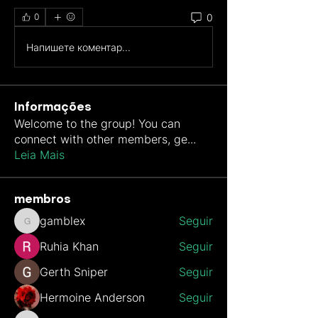
0
0
Напишете коментар...
Informações
Welcome to the group! You can
connect with other members, ge
...
Leia Mais
membros
gamblex
Seguir
gamblex
Ruhia Khan
Seguir
Gerth Sniper
Seguir
Hermoine Anderson
Seguir