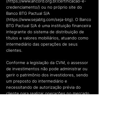
(
https://www.ancord.org.br/certificacao-e-
credenciamento/)
ou no próprio site do
Banco BTG Pactual S/A
(
https://www.sejabtg.com/seja-btg).
O Banco
BTG Pactual S/A é uma instituição financeira
integrante do sistema de distribuição de
títulos e valores mobiliários, atuando como
intermediário das operações de seus
clientes.
Conforme a legislação da CVM, o assessor
de investimentos não pode administrar ou
gerir o patrimônio dos investidores, sendo
um preposto do intermediário e
necessitando de autorização prévia do
cliente para realizar operações no mercado
financeiro. É importante destacar que a
realização de operações com derivativos
pode resultar em perdas patrimoniais
significativas, inclusive superiores aos
valores investidos.
A PERSPECTIVE INVESTIMENTOS pode